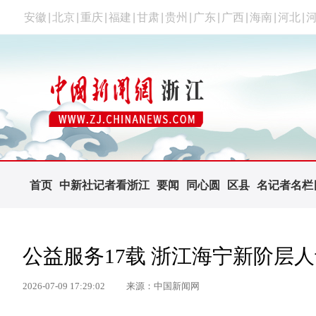
安徽
|
北京
|
重庆
|
福建
|
甘肃
|
贵州
|
广东
|
广西
|
海南
|
河北
|
首页
中新社记者看浙江
要闻
同心圆
区县
名记者名栏
公益服务17载 浙江海宁新阶层人
2026-07-09 17:29:02
来源：中国新闻网