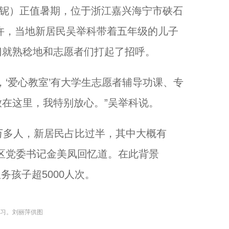
邓铌）正值暑期，位于浙江嘉兴海宁市硖石
时许，当地新居民吴举科带着五年级的儿子
暑期研学热 浙江杭州学生走进档案馆修复“历史”...
门就熟稔地和志愿者们打起了招呼。
‘爱心教室’有大学生志愿者辅导功课、专
在这里，我特别放心。”吴举科说。
万多人，新居民占比过半，其中大概有
社区党委书记金美凤回忆道。在此背景
务孩子超5000人次。
当美育遇见健行 国寿小画家夏令营在浙江洞头举行...
学习。刘丽萍供图