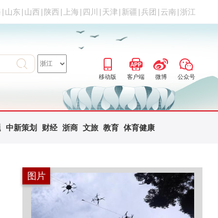
海
|
山东
|
山西
|
陕西
|
上海
|
四川
|
天津
|
新疆
|
兵团
|
云南
|
浙江
移动版
客户端
微博
公众号
题
中新策划
财经
浙商
文旅
教育
体育健康
图片