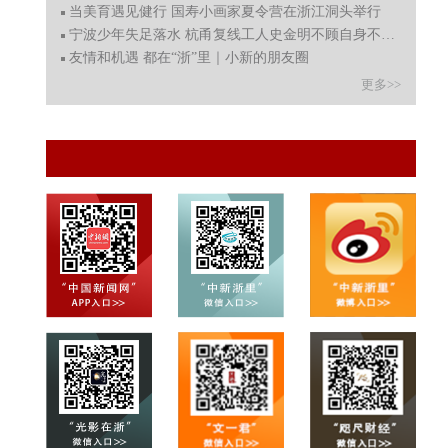
当美育遇见健行 国寿小画家夏令营在浙江洞头举行
宁波少年失足落水 杭甬复线工人史金明不顾自身不适奋勇救
友情和机遇 都在“浙”里｜小新的朋友圈
更多>>