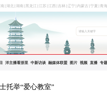
河南
|
湖北
|
湖南
|
黑龙江
|
江苏
|
江西
|
吉林
|
辽宁
|
内蒙古
|
宁夏
|
青
目
洋主播看浙里
中新访谈
融媒体联盟
图片
视频
直播
专
士托举“爱心教室”