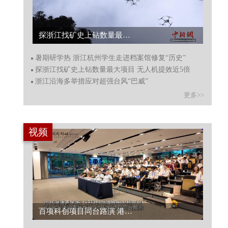
探浙江找矿史上钻数量最大项目 无人机提效近5倍...
暑期研学热 浙江杭州学生走进档案馆修复“历史”
探浙江找矿史上钻数量最大项目 无人机提效近5倍
浙江沿海多举措应对超强台风“巴威”
更多>>
视频
百项科创项目同台路演 港澳青年浙里寻机遇...